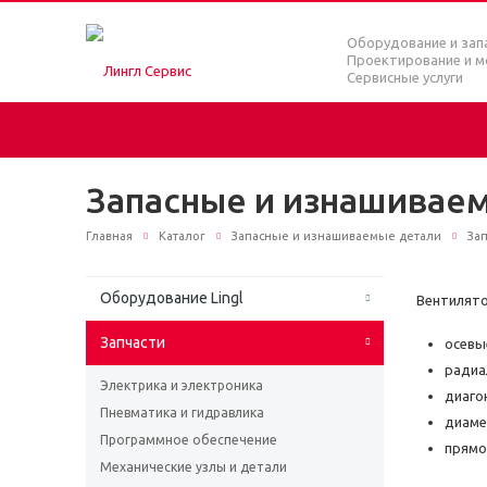
Оборудование и зап
Проектирование и 
Сервисные услуги
Запасные и изнашивае
Главная
Каталог
Запасные и изнашиваемые детали
За
Оборудование Lingl
Вентилято
Запчасти
осевы
радиа
Электрика и электроника
диаго
Пневматика и гидравлика
диаме
Программное обеспечение
прям
Механические узлы и детали