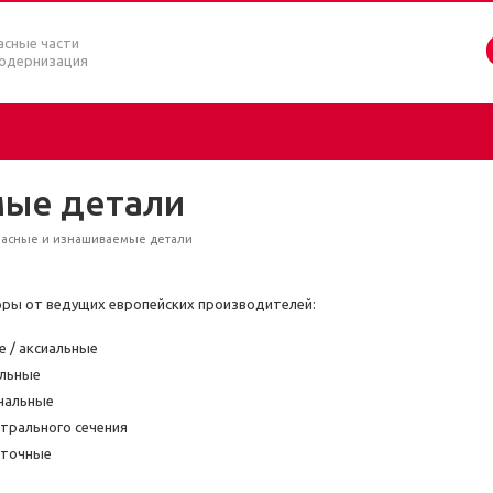
асные части
модернизация
мые детали
пасные и изнашиваемые детали
ры от ведущих европейских производителей:
е / аксиальные
льные
нальные
трального сечения
оточные