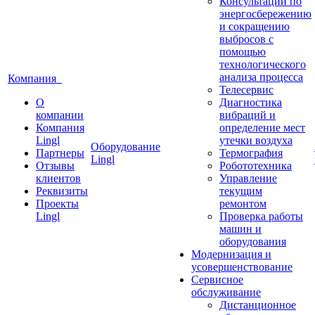
Консультации по
энергосбережению
и сокращению
выбросов с
помощью
технологического
анализа процесса
Компания
Телесервис
О
Диагностика
компании
вибраций и
Компания
определение мест
Lingl
утечки воздуха
Оборудование
Партнеры
Термография
Lingl
Отзывы
Робототехника
клиентов
Управление
Реквизиты
текущим
Проекты
ремонтом
Lingl
Проверка работы
машин и
оборудования
Модернизация и
усовершенствование
Сервисное
обслуживание
Дистанционное