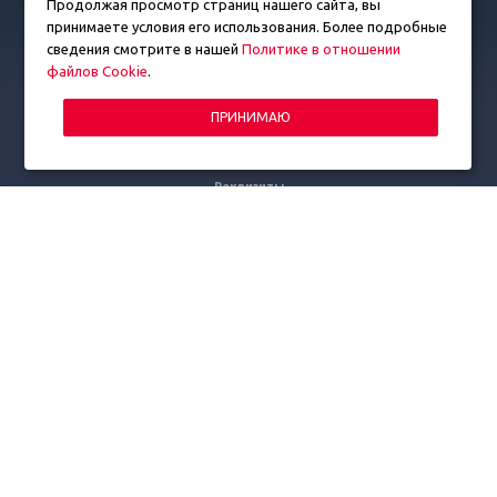
Продолжая просмотр страниц нашего сайта, вы
принимаете условия его использования. Более подробные
КОМПАНИЯ
сведения смотрите в нашей
Политике в отношении
О компании
файлов Cookie
.
Компания Lingl
ПРИНИМАЮ
Партнеры
Отзывы клиентов
Реквизиты
ПРОДУКЦИЯ
Оборудование Lingl
Запчасти
СЕРВИС
Анализ сырья и технологический анализ процесса
Техническое обслуживание и аудит
Модернизация и усовершенствование
Сервисное обслуживание